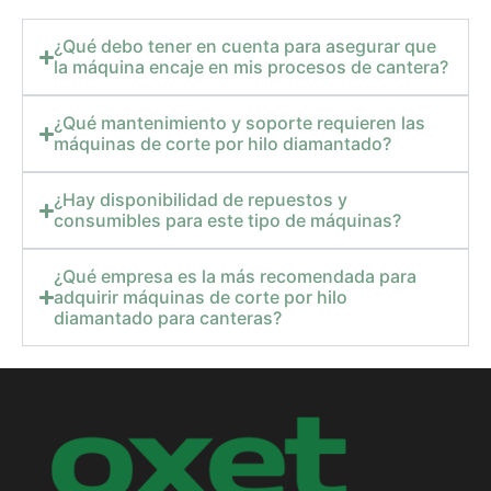
¿Qué debo tener en cuenta para asegurar que
la máquina encaje en mis procesos de cantera?
¿Qué mantenimiento y soporte requieren las
máquinas de corte por hilo diamantado?
¿Hay disponibilidad de repuestos y
consumibles para este tipo de máquinas?
¿Qué empresa es la más recomendada para
adquirir máquinas de corte por hilo
diamantado para canteras?